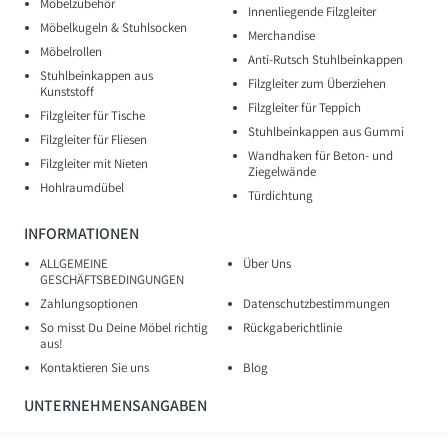
Möbelzubehör
Innenliegende Filzgleiter
Möbelkugeln & Stuhlsocken
Merchandise
Möbelrollen
Anti-Rutsch Stuhlbeinkappen
Stuhlbeinkappen aus
Filzgleiter zum Überziehen
Kunststoff
Filzgleiter für Teppich
Filzgleiter für Tische
Stuhlbeinkappen aus Gummi
Filzgleiter für Fliesen
Wandhaken für Beton- und
Filzgleiter mit Nieten
Ziegelwände
Hohlraumdübel
Türdichtung
INFORMATIONEN
ALLGEMEINE
Über Uns
GESCHÄFTSBEDINGUNGEN
Zahlungsoptionen
Datenschutzbestimmungen
So misst Du Deine Möbel richtig
Rückgaberichtlinie
aus!
Kontaktieren Sie uns
Blog
UNTERNEHMENSANGABEN