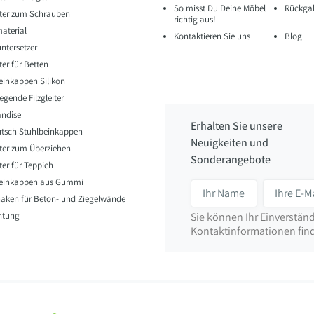
So misst Du Deine Möbel
Rückgab
eiter zum Schrauben
richtig aus!
aterial
Kontaktieren Sie uns
Blog
ntersetzer
iter für Betten
einkappen Silikon
egende Filzgleiter
ndise
Erhalten Sie unsere
utsch Stuhlbeinkappen
Neuigkeiten und
eiter zum Überziehen
Sonderangebote
iter für Teppich
beinkappen aus Gummi
ken für Beton- und Ziegelwände
htung
Sie können Ihr Einverständ
Kontaktinformationen finde