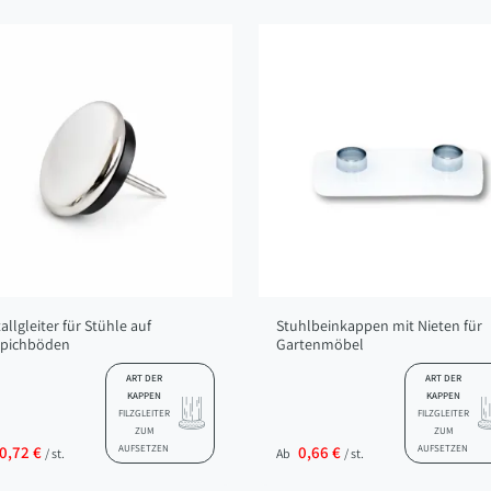
allgleiter für Stühle auf
Stuhlbeinkappen mit Nieten für
ppichböden
Gartenmöbel
ART DER
ART DER
KAPPEN
KAPPEN
FILZGLEITER
FILZGLEITER
ZUM
ZUM
0,72 €
AUFSETZEN
0,66 €
AUFSETZEN
/ st.
Ab
/ st.