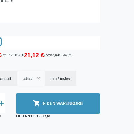
0ID16-18
€
21,12 €
/ st.
(inkl. MwSt.)
/ order
(inkl. MwSt.)
einmaß
mm
/
inches


IN DEN WARENKORB
n
LIEFERZEIT: 3 - 5 Tage