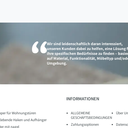
Wir sind leidenschaftlich daran interessiert,
unseren Kunden dabei zu helfen, eine Lösung 
ihre spezifischen Bedürfnisse zu finden – basi
auf Material, Funktionalität, Möbeltyp und/od
Umgebung.
INFORMATIONEN
pper für Wohnungstüren
ALLGEMEINE
Über Un
GESCHÄFTSBEDINGUNGEN
klebende Haken und Aufhänger
Zahlungsoptionen
Datens
iter mit nagel