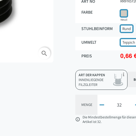
ART NO
RRIFNSY2
FARBE
Metall
STUHLBEINFORM
Rund
UMWELT
Teppich
search
0,66 
PREIS
ART DER KAPPEN
B
INNENLIEGENDE
FILZGLEITER

MENGE
Die Mindestbestellmenge für diese

Artikel ist 32.