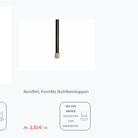
Nordfelt, Formfilz Stuhlbeinkappen
ART DER
KAPPEN
FILZGLEITER
ZUM
2,01 €
ÜBERZIEHEN
Ab
/ st.