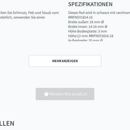
SPEZIFIKATIONEN
chen Sie Schmutz, Fett und Staub vom
Dieses Pad wird in schwarz mit verchro
rderlich, verwenden Sie einen
RRIFNSY1814-16
Breite außen: 18 mm Ø
Breite innen: 14-16 mm Ø
Höhe Bodenplatte: 3 mm
Höhe:12 mm RRIFNSY2016-18
Außenbreite: 20 mm Ø
Innenbreite: 16-18 mm Ø
Höhe der Bodenplatte: 3 mm
Höhe des Innenteils: 10 mm
Gesamthöhe: 13 mm RRIFNSY2216-17
MEHR ANZEIGEN
Breite außen: 22 mm Ø
Breite innen: 16-17 mm Ø
Höhe Bodenplatte: 4 mm
Höhe: 13 mm RRIFNSY2218-20
Breite außen: 22 mm Ø
Breite innen: 18-20 mm Ø
Höhe Bodenplatte: 3 mm

Review the product
Höhe : 13 mm
RRIFNSY2521-23
Breite außen: 25 mm Ø
Breite innen: 21-23 mm Ø
Höhe Bodenplatte: 4 mm
Höhe: 14 mm
ALLEN