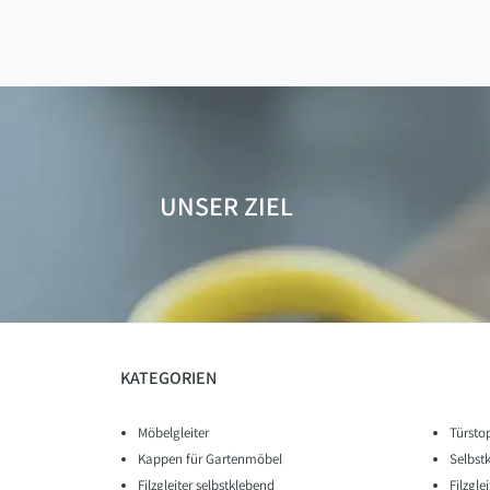
UNSER ZIEL
KATEGORIEN
Möbelgleiter
Türsto
Kappen für Gartenmöbel
Selbst
Filzgleiter selbstklebend
Filzgle