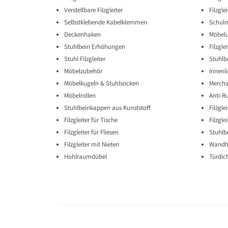
Verstellbare Filzgleiter
Filzgl
Selbstklebende Kabelklemmen
Schulm
Deckenhaken
Möbelu
Stuhlbein Erhöhungen
Filzgle
Stuhl Filzgleiter
Stuhlb
Möbelzubehör
Innenli
Möbelkugeln & Stuhlsocken
Mercha
Möbelrollen
Anti-R
Stuhlbeinkappen aus Kunststoff
Filzgl
Filzgleiter für Tische
Filzgle
Filzgleiter für Fliesen
Stuhl
Filzgleiter mit Nieten
Wandha
Hohlraumdübel
Türdic