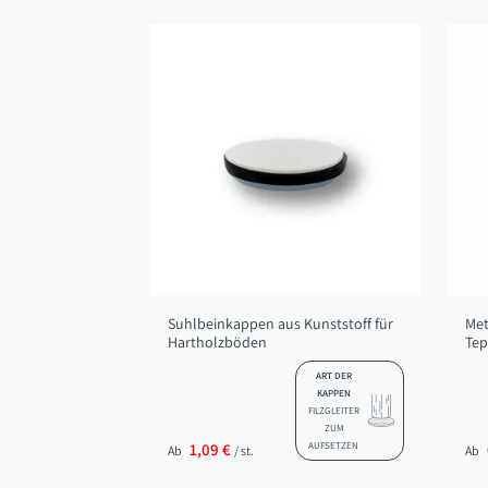
Suhlbeinkappen aus Kunststoff für
Met
Hartholzböden
Te
ART DER
KAPPEN
FILZGLEITER
ZUM
1,09 €
AUFSETZEN
Ab
/ st.
Ab