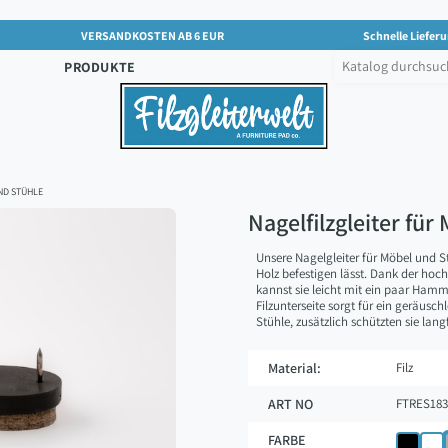
VERSANDKOSTEN AB 6 EUR
Schnelle Lieferu
PRODUKTE
ND STÜHLE
Nagelfilzgleiter für
Unsere Nagelgleiter für Möbel und St
Holz befestigen lässt. Dank der hoc
kannst sie leicht mit ein paar Ham
Filzunterseite sorgt für ein geräusc
Stühle, zusätzlich schützten sie lang
Material:
Filz
ART NO
FTRES183
FARBE