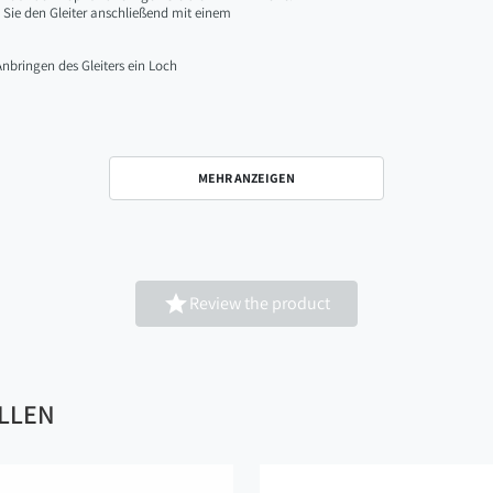
en Sie den Gleiter anschließend mit einem
nbringen des Gleiters ein Loch
MEHR ANZEIGEN

Review the product
ALLEN