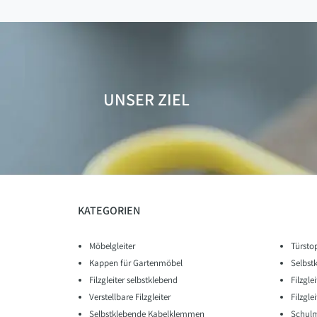
UNSER ZIEL
KATEGORIEN
Möbelgleiter
Türsto
Kappen für Gartenmöbel
Selbst
Filzgleiter selbstklebend
Filzgle
Verstellbare Filzgleiter
Filzgl
Selbstklebende Kabelklemmen
Schulm