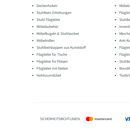
Deckenhaken
Möbelu
Stuhlbein Erhöhungen
Filzgle
Stuhl Filzgleiter
Stuhlb
Möbelzubehör
Innenli
Möbelkugeln & Stuhlsocken
Mercha
Möbelrollen
Anti-R
Stuhlbeinkappen aus Kunststoff
Filzgl
Filzgleiter für Tische
Filzgle
Filzgleiter für Fliesen
Stuhl
Filzgleiter mit Nieten
Wandha
Hohlraumdübel
Türdic
SICHERHEITSRICHTLINIEN