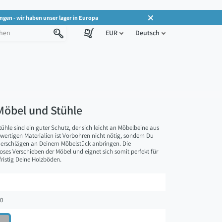
ngen - wir haben unser lager in Europa
EUR
Deutsch
 Möbel und Stühle
ühle sind ein guter Schutz, der sich leicht an Möbelbeine aus
hwertigen Materialien ist Vorbohren nicht nötig, sondern Du
merschlägen an Deinem Möbelstück anbringen. Die
hloses Verschieben der Möbel und eignet sich somit perfekt für
fristig Deine Holzböden.
0