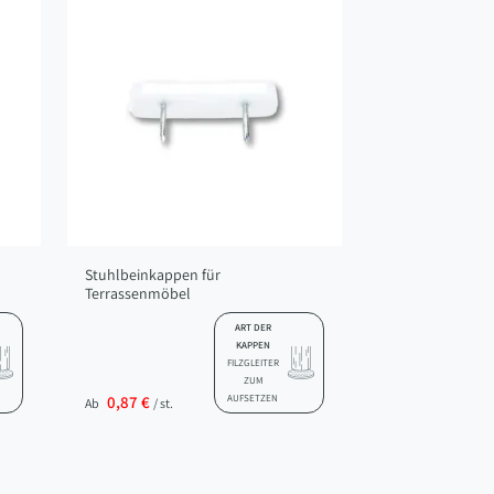
Stuhlbeinkappen für
Terrassenmöbel
ART DER
KAPPEN
FILZGLEITER
ZUM
0,87 €
AUFSETZEN
Ab
/ st.