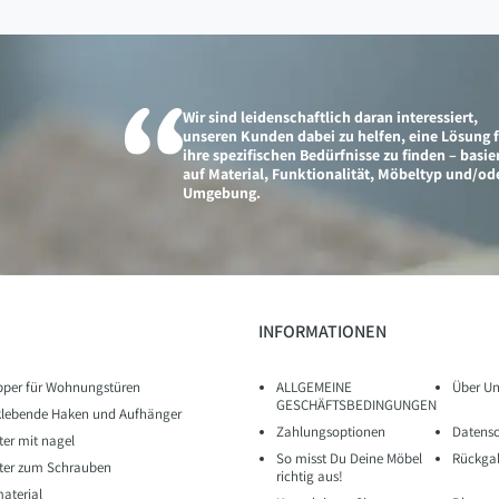
Wir sind leidenschaftlich daran interessiert,
unseren Kunden dabei zu helfen, eine Lösung 
ihre spezifischen Bedürfnisse zu finden – basi
auf Material, Funktionalität, Möbeltyp und/od
Umgebung.
INFORMATIONEN
pper für Wohnungstüren
ALLGEMEINE
Über Un
GESCHÄFTSBEDINGUNGEN
klebende Haken und Aufhänger
Zahlungsoptionen
Datens
iter mit nagel
So misst Du Deine Möbel
Rückgab
eiter zum Schrauben
richtig aus!
aterial