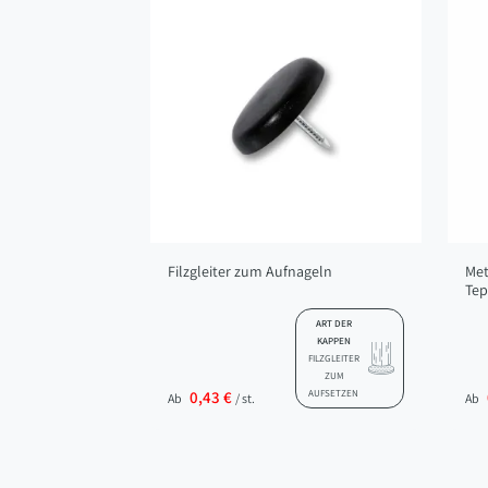
Filzgleiter zum Aufnageln
Met
Te
ART DER
KAPPEN
FILZGLEITER
ZUM
0,43 €
AUFSETZEN
Ab
/ st.
Ab