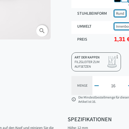
STUHLBEINFORM
Rund
UMWELT
Innenbo
search
1,31 
PREIS
ART DER KAPPEN
FILZGLEITER ZUM
AUFSETZEN

MENGE
Die Mindestbestellmenge für diese

Artikel ist 16.
SPEZIFIKATIONEN
 auf den Kopf und reinigen Sie die
Höhe: 12 mm