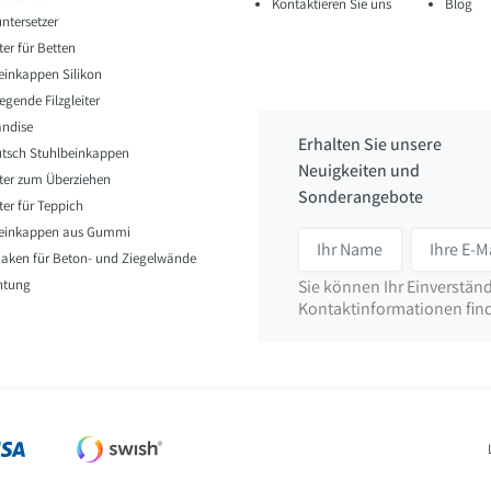
Kontaktieren Sie uns
Blog
ntersetzer
iter für Betten
einkappen Silikon
egende Filzgleiter
ndise
Erhalten Sie unsere
utsch Stuhlbeinkappen
Neuigkeiten und
eiter zum Überziehen
Sonderangebote
iter für Teppich
beinkappen aus Gummi
ken für Beton- und Ziegelwände
htung
Sie können Ihr Einverständ
Kontaktinformationen finde