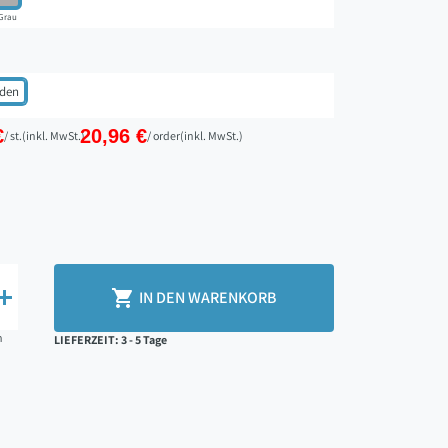
Grau
den
€
20,96 €
/ st.
(inkl. MwSt.)
/ order
(inkl. MwSt.)


IN DEN WARENKORB
n
LIEFERZEIT: 3 - 5 Tage