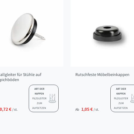
allgleiter für Stühle auf
Rutschfeste Möbelbeinkappen
ppichböden
ART DER
ART DER
KAPPEN
KAPPEN
FILZGLEITER
FILZGLEITER
ZUM
ZUM
0,72 €
AUFSETZEN
1,05 €
AUFSETZEN
/ st.
Ab
/ st.