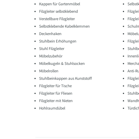
Kappen für Gartenmöbel
Selbst
Filzgleiter selbstklebend
Filzgle
Verstellbare Filzgleiter
Filzgl
Selbstklebende Kabelklemmen
Schulm
Deckenhaken
Möbelu
Stuhlbein Erhöhungen
Filzgle
Stuhl Filzgleiter
Stuhlb
Möbelzubehör
Innenli
Möbelkugeln & Stuhlsocken
Mercha
Möbelrollen
Anti-R
Stuhlbeinkappen aus Kunststoff
Filzgl
Filzgleiter für Tische
Filzgle
Filzgleiter für Fliesen
Stuhl
Filzgleiter mit Nieten
Wandha
Hohlraumdübel
Türdic