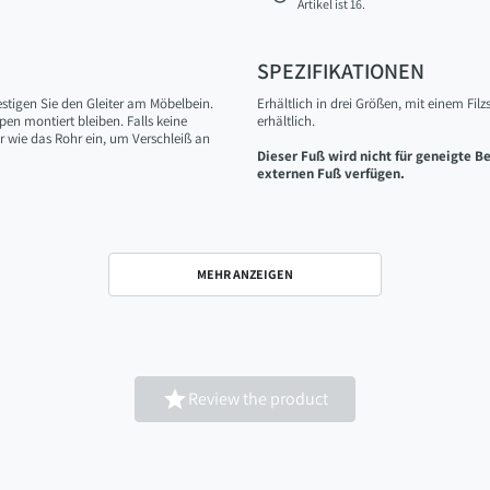
Artikel ist 16.
SPEZIFIKATIONEN
stigen Sie den Gleiter am Möbelbein.
Erhältlich in drei Größen, mit einem Fil
en montiert bleiben. Falls keine
erhältlich.
 wie das Rohr ein, um Verschleiß an
Dieser Fuß wird nicht für geneigte B
externen Fuß verfügen.
MEHR ANZEIGEN

Review the product