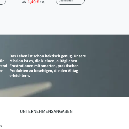
1,40 €
ÜBERZIEHEN
Ab
/ st.
Das Leben ist schon hektisch genug. Unsere
für
Mission ist es, die kleinen, alltäglichen
erend
Frustrationen mit smarten, praktischen
er
Produkten zu beseitigen, die den Alltag
erleichtern.
UNTERNEHMENSANGABEN
s