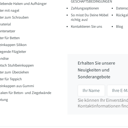
GESCHÄFTSBEDINGUNGEN
klebende Haken und Aufhänger
Zahlungsoptionen
Datens
iter mit nagel
So misst Du Deine Möbel
Rückgab
eiter zum Schrauben
richtig aus!
aterial
Kontaktieren Sie uns
Blog
ntersetzer
iter für Betten
einkappen Silikon
egende Filzgleiter
ndise
Erhalten Sie unsere
utsch Stuhlbeinkappen
Neuigkeiten und
eiter zum Überziehen
Sonderangebote
iter für Teppich
beinkappen aus Gummi
ken für Beton- und Ziegelwände
htung
Sie können Ihr Einverständ
Kontaktinformationen finde