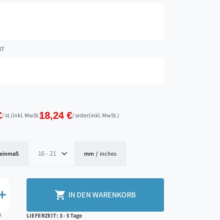
37
€
18,24 €
/ st.
(inkl. MwSt.)
/ order
(inkl. MwSt.)
einmaß
mm
/
inches


IN DEN WARENKORB
n
LIEFERZEIT: 3 - 5 Tage