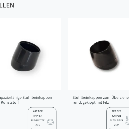
ALLEN
apazierfähige Stuhlbeinkappen
Stuhlbeinkappen zum Überziehe
 Kunststoff
rund, gekippt mit Filz
ART DER
ART DER
KAPPEN
KAPPEN
FILZGLEITER
FILZGLEITER
ZUM
ZUM