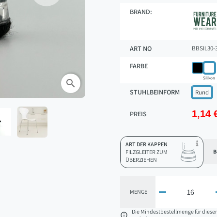
BRAND:
ART NO
BBSIL30-
FARBE
Silikon
search
STUHLBEINFORM
Rund
1,14 
PREIS
ART DER KAPPEN
B
FILZGLEITER ZUM
ÜBERZIEHEN

MENGE
Die Mindestbestellmenge für diese
