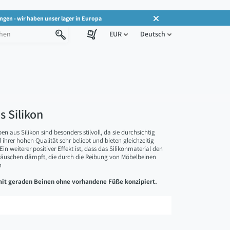
ngen - wir haben unser lager in Europa
EUR
Deutsch
 Silikon
 aus Silikon sind besonders stilvoll, da sie durchsichtig
ihrer hohen Qualität sehr beliebt und bieten gleichzeitig
in weiterer positiver Effekt ist, dass das Silikonmaterial den
räuschen dämpft, die durch die Reibung von Möbelbeinen
n
 mit geraden Beinen ohne vorhandene Füße konzipiert.