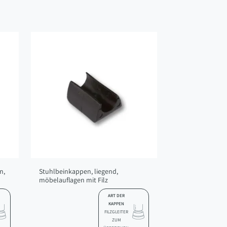
n,
Stuhlbeinkappen, liegend,
möbelauflagen mit Filz
ART DER
KAPPEN
FILZGLEITER
ZUM