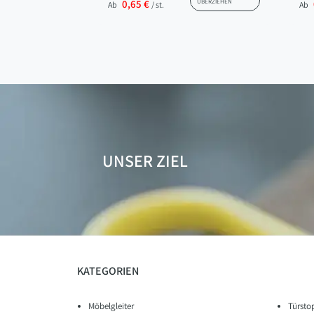
0,65 €
ÜBERZIEHEN
Ab
/ st.
Ab
UNSER ZIEL
KATEGORIEN
Möbelgleiter
Türsto