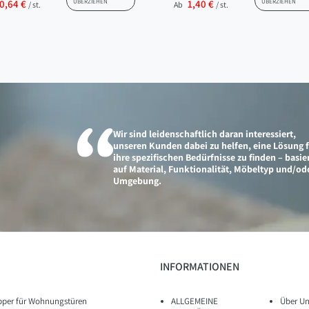
0,64 €
ÜBERZIEHEN
1,40 €
ÜBERZIEHEN
/ st.
Ab
/ st.
Wir sind leidenschaftlich daran interessiert,
unseren Kunden dabei zu helfen, eine Lösung 
ihre spezifischen Bedürfnisse zu finden – basi
auf Material, Funktionalität, Möbeltyp und/od
Umgebung.
INFORMATIONEN
pper für Wohnungstüren
ALLGEMEINE
Über Un