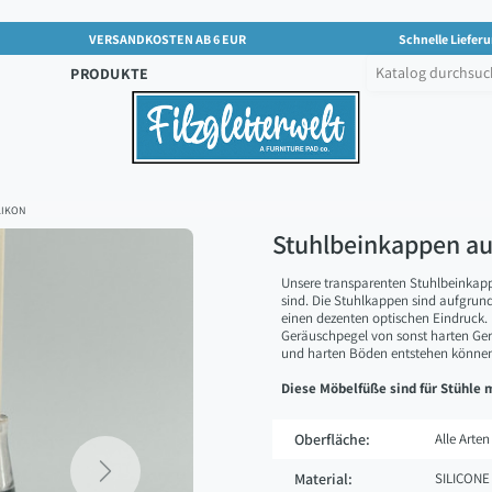
VERSANDKOSTEN AB 6 EUR
Schnelle Lieferu
PRODUKTE
LIKON
Stuhlbeinkappen aus
Unsere transparenten Stuhlbeinkappen
sind. Die Stuhlkappen sind aufgrund 
einen dezenten optischen Eindruck. E
Geräuschpegel von sonst harten Ge
und harten Böden entstehen könne
Diese Möbelfüße sind für Stühle
Oberfläche:
Alle Arten
Next
Material:
SILICONE